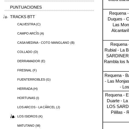
PUNTUACIONES
Requena -
TRACKS BTT
Duques - C
Las Mon
CALVESTRA (C)
Alcantari
CAMPO ARCÍS (A)
CASA MEDINA - COTO MANGLANO (B)
Requena -
Rubial - La B
COLLADO (D)
SARDINEROS
Rambla los M
DERRAMADOR (E)
FRESNAL (F)
Requena - Ba
FUENTERROBLES (G)
- Las Monja
- Lo
HERRADA (H)
Requena - El
HORTUNAS (I)
Duarte - La 
LOS SARDI
LOS ARCOS - LA CÁRCEL (J)
Pilillas 
LOS ISIDROS (K)
MATUTANO (M)