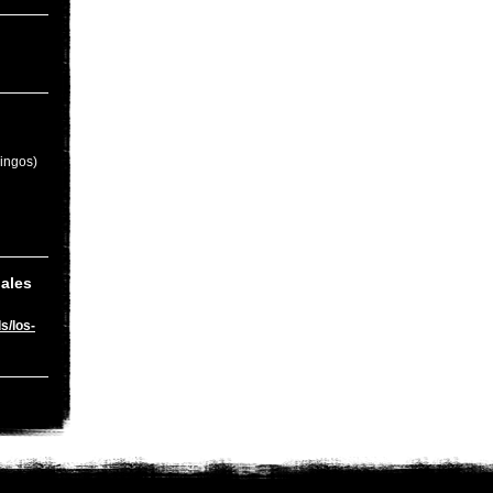
ingos)
iales
s/los-