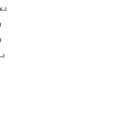
...]
]
]
..]