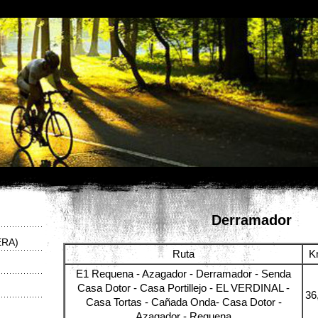
Derramador
ERA)
Ruta
K
E1 Requena - Azagador - Derramador - Senda
Casa Dotor - Casa Portillejo - EL VERDINAL -
36
Casa Tortas - Cañada Onda- Casa Dotor -
Azagador - Requena