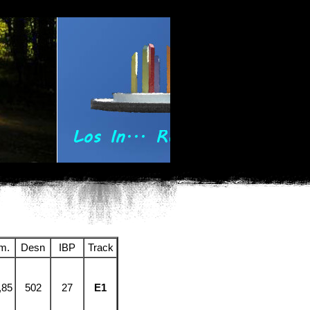
m.
Desn
IBP
Track
,85
502
27
E1