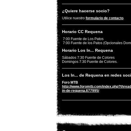
¿Quiere hacerse socio?
Utilice nuestro
formulario de contacto
.
Horario CC Requena
7:00 Fuente de Los Patos
7:00 Fuente de los Patos (Opcionales Dom
Horario Los In... Requena
Sábados 7:30 Fuente de Colores
Domingos 7:30 Fuente de Colores.
Los In... de Requena en redes soc
Foro MTB
http://www.foromtb.com/index.php?thread
in-de-requena.677995/