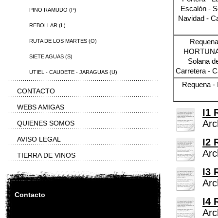
Escalón - S
PINO RAMUDO (P)
Navidad - Ca
REBOLLAR (L)
Requena -
RUTA DE LOS MARTES (O)
HORTUNAS- 
SIETE AGUAS (S)
Solana de
Carretera - 
UTIEL - CAUDETE - JARAGUAS (U)
Requena - H
CONTACTO
WEBS AMIGAS
I1 
Arc
QUIENES SOMOS
AVISO LEGAL
I2 
Arc
TIERRA DE VINOS
I3 
Arc
Contacto
I4 
Arc