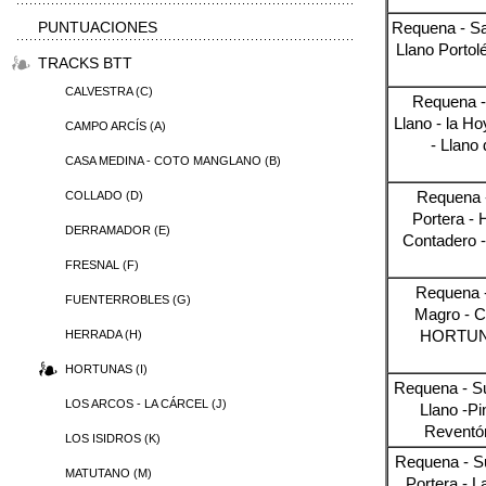
PUNTUACIONES
Requena - Sa
Llano Portol
TRACKS BTT
CALVESTRA (C)
Requena - 
Llano - la 
CAMPO ARCÍS (A)
- Llano 
CASA MEDINA - COTO MANGLANO (B)
Requena -
COLLADO (D)
Portera -
DERRAMADOR (E)
Contadero -
FRESNAL (F)
Requena -
FUENTERROBLES (G)
Magro - C
HORTUNAS
HERRADA (H)
HORTUNAS (I)
Requena - Sul
LOS ARCOS - LA CÁRCEL (J)
Llano -P
Reventón
LOS ISIDROS (K)
Requena - Su
MATUTANO (M)
Portera - 