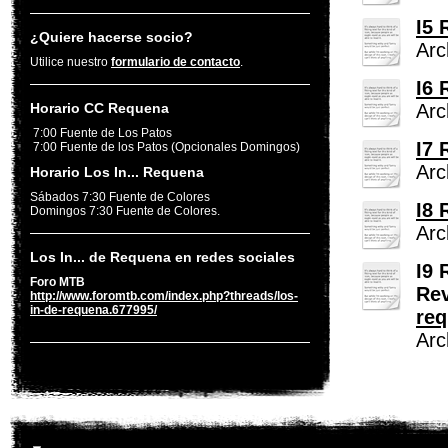
I5 
¿Quiere hacerse socio?
Arc
Utilice nuestro
formulario de contacto
.
I6 
Horario CC Requena
Arc
7:00 Fuente de Los Patos
I7 
7:00 Fuente de los Patos (Opcionales Domingos)
Arc
Horario Los In... Requena
Sábados 7:30 Fuente de Colores
I8 
Domingos 7:30 Fuente de Colores.
Arc
Los In... de Requena en redes sociales
I9 
Foro MTB
Re
http://www.foromtb.com/index.php?threads/los-
in-de-requena.677995/
req
Arc