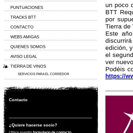
un poco 
PUNTUACIONES
BTT Requ
TRACKS BTT
por supu
Tierra de
CONTACTO
Este año
WEBS AMIGAS
discurri
QUIENES SOMOS
edición, 
el segund
AVISO LEGAL
ver nuev
TIERRA DE VINOS
Podéis c
SERVICIOS PARA EL CORREDOR
https://w
Contacto
¿Quiere hacerse socio?
Utilice nuestro
formulario de contacto
.